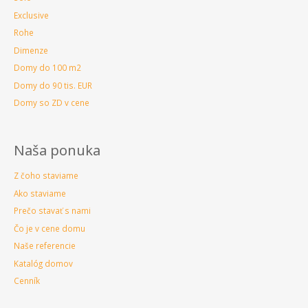
Exclusive
Rohe
Dimenze
Domy do 100 m2
Domy do 90 tis. EUR
Domy so ZD v cene
Naša ponuka
Z čoho staviame
Ako staviame
Prečo stavať s nami
Čo je v cene domu
Naše referencie
Katalóg domov
Cenník