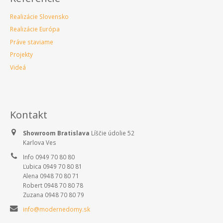
Realizácie Slovensko
Realizácie Európa
Práve staviame
Projekty
Videá
Kontakt
Showroom Bratislava
Líščie údolie 52
Karlova Ves
Info 0949 70 80 80
Ľubica 0949 70 80 81
Alena 0948 70 80 71
Robert 0948 70 80 78
Zuzana 0948 70 80 79
info@modernedomy.sk