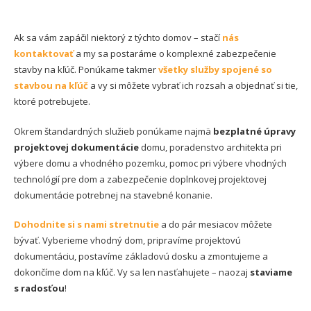
Ak sa vám zapáčil niektorý z týchto domov – stačí
nás
kontaktovať
a my sa postaráme o komplexné zabezpečenie
stavby na kľúč. Ponúkame takmer
všetky služby spojené so
stavbou na kľúč
a vy si môžete vybrať ich rozsah a objednať si tie,
ktoré potrebujete.
Okrem štandardných služieb ponúkame najmä
bezplatné úpravy
projektovej dokumentácie
domu, poradenstvo architekta pri
výbere domu a vhodného pozemku, pomoc pri výbere vhodných
technológií pre dom a zabezpečenie doplnkovej projektovej
dokumentácie potrebnej na stavebné konanie.
Dohodnite si s nami stretnutie
a do pár mesiacov môžete
bývať. Vyberieme vhodný dom, pripravíme projektovú
dokumentáciu, postavíme základovú dosku a zmontujeme a
dokončíme dom na kľúč. Vy sa len nasťahujete – naozaj
staviame
s radosťou
!