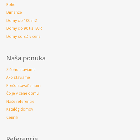
Rohe
Dimenze
Domy do 100 m2
Domy do 90 tis. EUR
Domy so ZD v cene
Naša ponuka
Z čoho staviame
Ako staviame
Prečo stavať s nami
Čo je v cene domu
Naše referencie
Katalóg domov
Cenník
Referencie