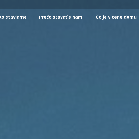
ko staviame
Prečo stavať s nami
Čo je v cene domu