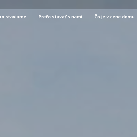
ko staviame
Prečo stavať s nami
Čo je v cene domu