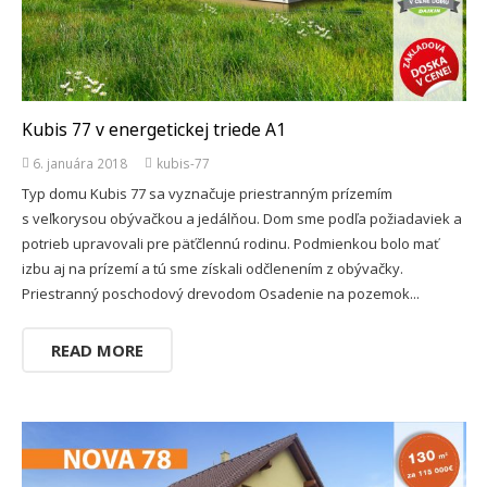
Kubis 77 v energetickej triede A1
6. januára 2018
kubis-77
Typ domu Kubis 77 sa vyznačuje priestranným prízemím
s veľkorysou obývačkou a jedálňou. Dom sme podľa požiadaviek a
potrieb upravovali pre päťčlennú rodinu. Podmienkou bolo mať
izbu aj na prízemí a tú sme získali odčlenením z obývačky.
Priestranný poschodový drevodom Osadenie na pozemok...
READ MORE