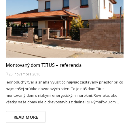
Montovaný dom TITUS – referencia
25. novembra 2016
Jednoduchý tvar a snaha využiť čo najviac zastavaný priestor pri čo
najmenšej hrúbke obvodových stien. To je náš dom Titus –
montovaný dom s nízkymi energetickými nárokmi. Rovnako, ako
všetky naše domy ide o drevostavbu z dielne RD Rýmařov Dom…
READ MORE