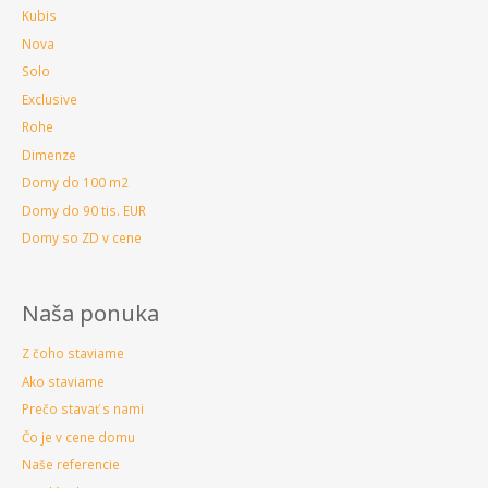
Kubis
Nova
Solo
Exclusive
Rohe
Dimenze
Domy do 100 m2
Domy do 90 tis. EUR
Domy so ZD v cene
Naša ponuka
Z čoho staviame
Ako staviame
Prečo stavať s nami
Čo je v cene domu
Naše referencie