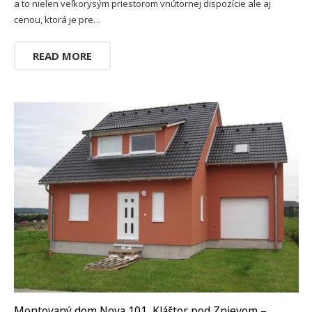
a to nielen veľkorysým priestorom vnútornej dispozície ale aj
cenou, ktorá je pre…
READ MORE
Montovaný dom Nova 101, Kláštor pod Znievom –