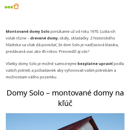
Montované domy Solo
ponúkame už od roku 1970. Ľudia ich
volali rôzne –
drevené domy
, okály, skladačky. Z historického
hľadiska sa však dá povedať, že dom Solo je nadčasová klasika,
predávaná viac ako 45-rokov. Presvedčí aj vás?
Všetky domy Solo je možné samozrejme
bezplatne upraviť
podľa
vašich potrieb a požiadaviek aby vyhovovali vašim potrebám a
možnostiam vášho pozemku.
Domy Solo – montované domy na
kľúč