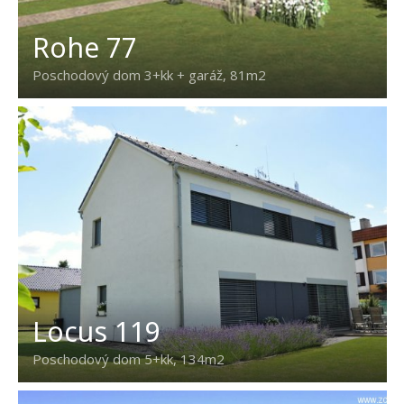
Rohe 77
Poschodový dom 3+kk + garáž, 81m2
Locus 119
Poschodový dom 5+kk, 134m2