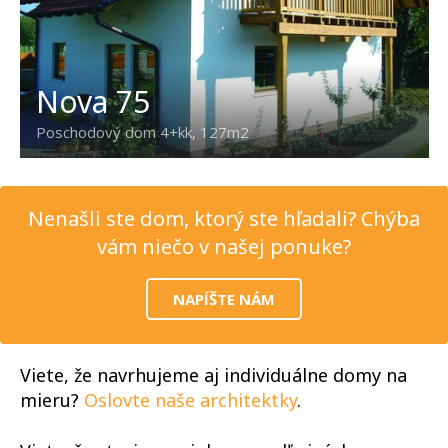
Nova 75
Poschodový dom 4+kk, 127m2
Nenašli ste dom, ktorý ste hľadali? Chýba
vám niečo v našej ponuke?
NAPÍŠTE NÁM
Viete, že navrhujeme aj individuálne domy na
mieru?
Oslovte naše architektky
.