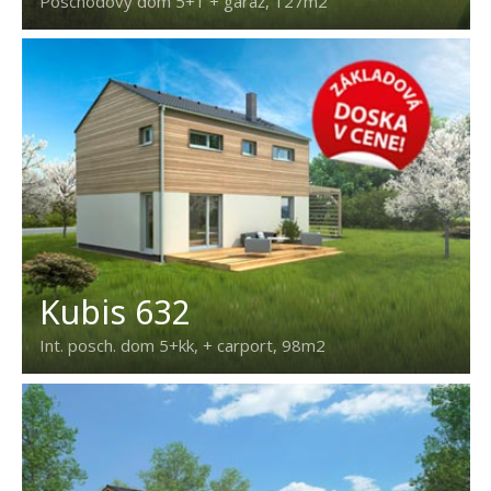
Poschodový dom 5+1 + garáž, 127m2
Kubis 632
Int. posch. dom 5+kk, + carport, 98m2