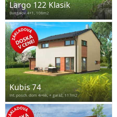
Largo 122 Klasik
Bungalov 4+1, 108m2
Kubis 74
Int. posch. dom 4i+kk, + garáž, 117m2