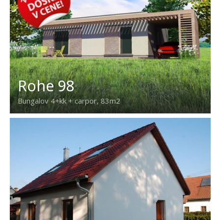
Rohe 98
Bungalov 4+kk + carpor, 83m2